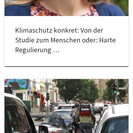
Klimaschutz konkret: Von der
Studie zum Menschen oder: Harte
Regulierung …
Derzeit versuchen wir bei der Initiative „Klimawandelberatung“,
Szenarien zu sammeln für eine Zukunft, in der die definierten
Klimaziele des Pariser Abkommens (bzw. des deutschen
Klimagesetzes) eingehalten werden. Damit haben wir eine
Grundlage dafür, den Bürger*innen bei der Umstellung ihrer
Lebensweisen auf die Notwendigkeiten dieser Zukunft zu geben.