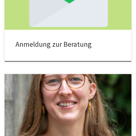
dauern, bis wir einen Beratungstermin anbieten können, […]
Anmeldung zur Beratung
Interview mit Frau Carina Zell-Ziegler vom Öko-Institut, Mitautorin
des „Klimaschutzszenario 2050“ sowie von „Klimaverträglich
Leben im Jahr 2050“. Geführt von Michael Würfel am 8. Mai 2023.
Liebe Frau Zell-Ziegler, Sie haben am „Klimaschutzszenario 2050“
von Öko-Institut und Fraunhofer-Institut für System- und
Innovationsforschung für das Bundesumweltministerium
mitgewirkt. Es gibt weitere Studien, […]