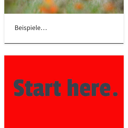
Beispiele…
Hallo, willkommen bei der Klimawandelberatung. Vielleicht ist dir
das hier alles zu viel Text auf der Seite – dann fang einfach hier an.
Wir suchen dringend Vorstellungen davon, wie die Welt aussehen
wird, wenn wir unseren Lebensstil auf „nachhaltig“ umstellen –
fangen wir ruhig in Deutschland an, in deinem Dorf […]