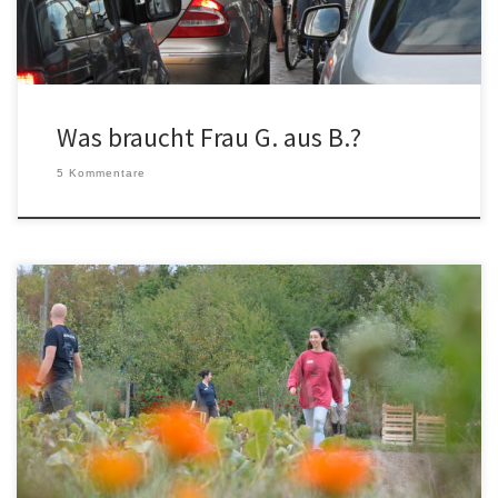
Außerdem suchen wir […]
Was braucht Frau G. aus B.?
5 Kommentare
…für Folgen auf die Leben einzelner durch den anstehenden
politischen Wandel zur Nachhaltigkeit. Achtung, es folgt eine ganz
einfache Sammlung, nicht priorisiert, nicht durch Expert*innen
verifiziert, als erster Denkanstoß, als Konstruktionshilfe für
Zukunftsszenarien. Diese Sammlung bedarf weniger deiner Kritik,
sondern eher vieler Ergänzungen und gern auch Korrekturen,
möglichst mit Quellennachweis […]