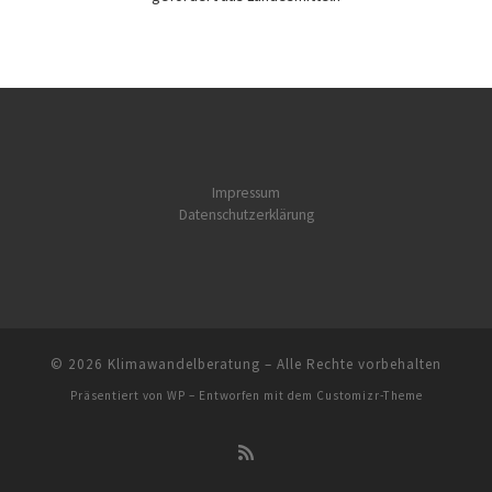
Impressum
Datenschutzerklärung
© 2026
Klimawandelberatung
– Alle Rechte vorbehalten
Präsentiert von
WP
– Entworfen mit dem
Customizr-Theme